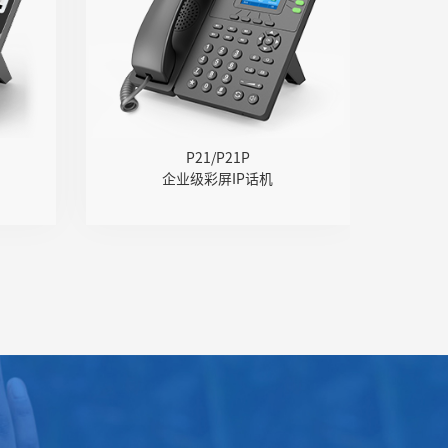
液
● 2.4" 320x240像素带背光的
● 2.3
屏
TFT型彩屏
E
● 内置2.4G Wi-Fi
●
）
● 百兆网口
●
耳
● 支持PoE（仅P21P）
P21/P21P
麦
● 支持U盘录音（手动/自动）
● 支
企业级彩屏IP话机
议
● 支持DECT耳麦、RJ9线控耳
● 支持
语
麦
码
● 六方会议&网络会议
议
● 支持多路Opus、G.722等语
墙
音编解码
● 支持
● 可支持2000条本地电话本
● 支持IPv4、IPv6协议
●
● 6个速拨键（M1-M6）
● 可挂墙