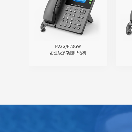
● 2.8" 320x240像素带背光的
● 3
IPS彩屏
● 千兆网口，集成PoE
● 支持U盘录音（手动/自动）
● 
● 支持DECT耳麦、RJ9线控耳
● 支
P23G/P23GW
麦
企业级多功能IP话机
● 六方会议&网络会议
● 支持多路Opus、G.722等语
● 支
音编解码
● 支持IPv4、IPv6协议
● 可挂墙