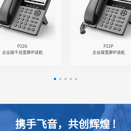
84×160像素带背光黑白液
● 384×106像素带背光黑白
晶屏
晶
● 千兆网口，集成PoE
● 百兆网口，集成Po
支持U盘录音（手动/自动）
● 支持U盘录音（手动/自动
持DECT耳麦、RJ9线控耳
● 支持DECT耳麦、RJ9线控
P22G
P22P
麦
企业级千兆宽屏IP话机
企业级宽屏IP话机
● 六方会议&网络会议
● 六方会议&网络会
持多路Opus、G.722等语
● 支持多路Opus、G.722等
音编解码
音编解
● 支持2000条本地电话本
● 支持IPv4、IPv6协
● 支持IPv4、IPv6协议
● 可挂
● 6个速拨键（M1-M6）
● 可挂墙
携手飞音，共创辉煌 !