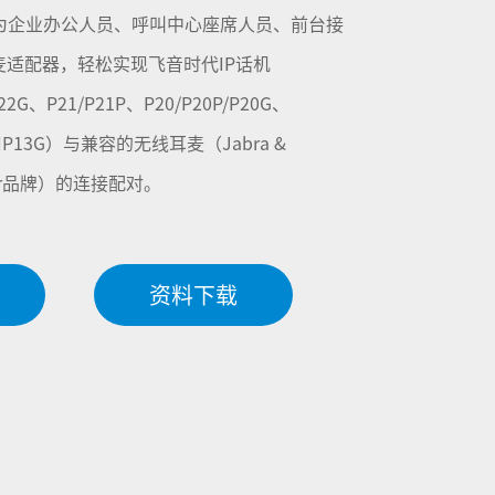
专为企业办公人员、呼叫中心座席人员、前台接
适配器，轻松实现飞音时代IP话机
22G、P21/P21P、P20/P20P/P20G、
G、FIP13G）与兼容的无线耳麦（Jabra &
heiser品牌）的连接配对。
资料下载