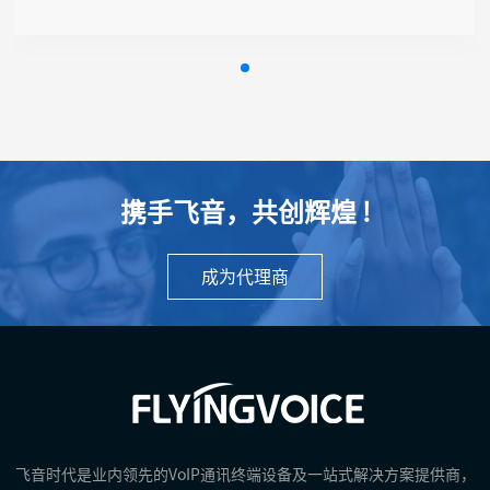
● 支持Telnet, TR069, SSH
● 支持5G回落4G
● 支持VLAN
● 支持Provision自动部署
● 支持定时重启、定时熄屏
携手飞音，共创辉煌 !
成为代理商
飞音时代是业内领先的VoIP通讯终端设备及一站式解决方案提供商，