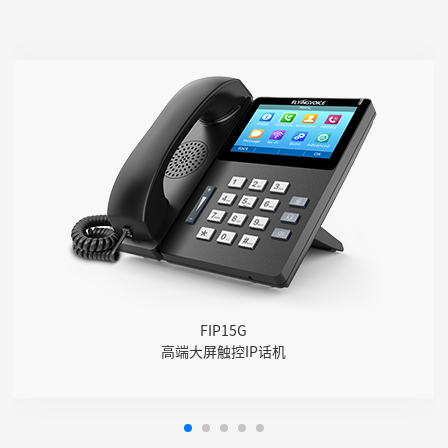
FIP15G
● 10个SIP账号，64个DSS/BLF键
● 4.3英寸IPS彩色触摸屏
● 双千兆网口，支持2.4G&5G Wi-Fi
● 高清音质，PoE供电
● USB通话录音
● DECT耳麦
FIP15G
高端大屏触控IP话机