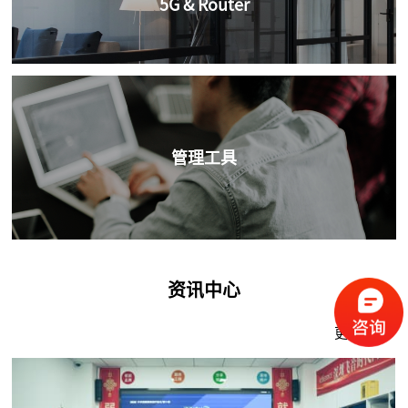
话机、音视频对讲终端等型号，具备商务时尚外观，支持SIP
5G & Router
查看更多
标准协议，兼容主流IP PBX系统，易于部署管理，轻松与SIP
终端互联互通，提供灵活的语音通讯方案。
5G & Router
飞音5G产品和无线路由器，包含VoIP路由器、Mesh路由器、
5G CPE（室内/室外）等型号，具备商务优雅外观，网络性能
管理工具
查看更多
强大，可选内置/外置天线、千兆网络、LTE联网、Wi-Fi6、
Mesh组网等型号，打造全屋网络覆盖环境，提供稳定、高速
上网体验。
管理工具
资讯中心
飞音三大管理平台，包括FRPS重定向服务器、FACS云网管平
台、FDC本地管理工具，面向飞音合作伙伴默认免费开通，满
更多资讯+
足对本地/远程设备的批量部署、维护管理，极大地提升协作工
查看更多
作效率，提供高效的服务支持。